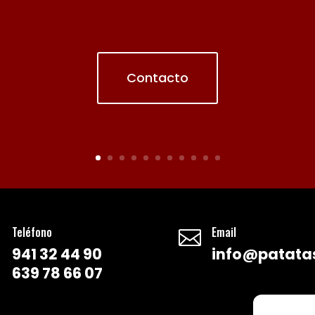
Contacto
Teléfono
Email


941 32 44 90
info@patatas
639 78 66 07