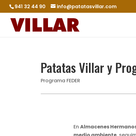
941 32 44 90
info@patatasvillar.com
Patatas Villar y Pr
Programa FEDER
En
Almacenes Hermanos V
medio ambiente
, segui