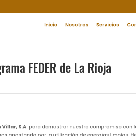
Inicio
Nosotros
Servicios
Co
ograma FEDER de La Rioja
illar, S.A
. para demostrar nuestro compromiso con 
mos apostando por la utilización de energías limpias.