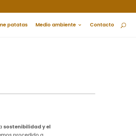
me patatas
Medio ambiente
Contacto
la
sostenibilidad y el
 Hemos procedido a