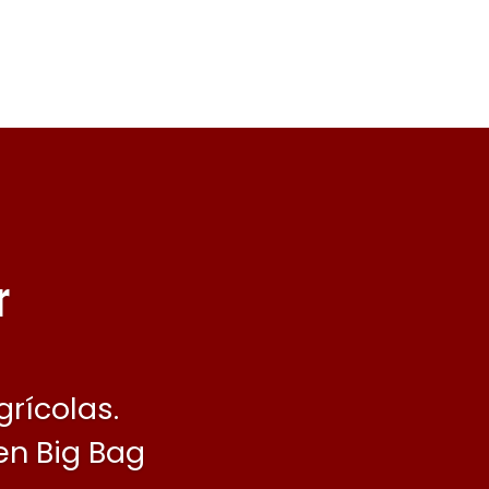
r
rícolas.
en Big Bag